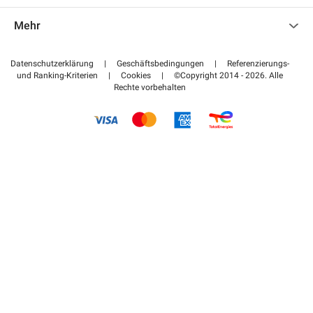
Kontaktieren Sie uns
Auf meinen Partnerbereich zugreifen
Mehr
Hilfezentrum
Blog
Wie funktioniert es
Datenschutzerklärung
|
Geschäftsbedingungen
|
Referenzierungs-
und Ranking-Kriterien
|
Cookies
|
©Copyright 2014 - 2026. Alle
Bezahlen Sie Ihren Parkplatz FLOW
Rechte vorbehalten