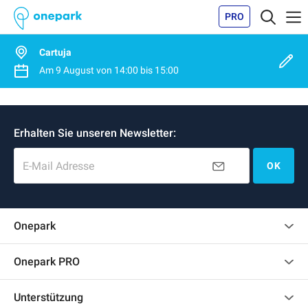
PRO
Cartuja
Am
9 August
von
14:00
bis
15:00
Erhalten Sie unseren Newsletter:
E-Mail Adresse
OK
Onepark
Kundenbewertungen
Onepark PRO
Mehrere Parkplätze für mein Unternehmen mieten
Unterstützung
Werden Sie unser Partner