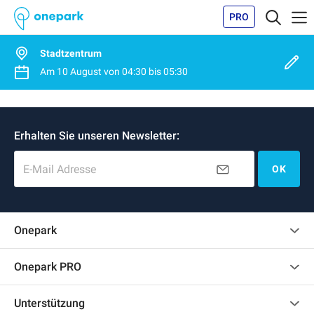
PRO
Stadtzentrum
Am
10 August
von
04:30
bis
05:30
Erhalten Sie unseren Newsletter:
E-Mail Adresse
OK
Onepark
Kundenbewertungen
Onepark PRO
Mehrere Parkplätze für mein Unternehmen mieten
Unterstützung
Werden Sie unser Partner