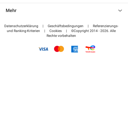
Kontaktieren Sie uns
Auf meinen Partnerbereich zugreifen
Mehr
Hilfezentrum
Blog
Wie funktioniert es
Datenschutzerklärung
|
Geschäftsbedingungen
|
Referenzierungs-
und Ranking-Kriterien
|
Cookies
|
©Copyright 2014 - 2026. Alle
Bezahlen Sie Ihren Parkplatz FLOW
Rechte vorbehalten