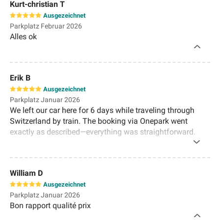
Kurt-christian T
Ausgezeichnet
Parkplatz Februar 2026
Alles ok
Erik B
Ausgezeichnet
Parkplatz Januar 2026
We left our car here for 6 days while traveling through
Switzerland by train. The booking via Onepark went
exactly as described—everything was straightforward.
The parking garage is covered, there are plenty of spaces,
and overall, everything was very simply organized. For
Zurich standards, the price was also absolutely fair. The
William D
tram is right in front of the parking garage, and it's about
Ausgezeichnet
a 30-minute walk to the station—perfectly located for us.
Parkplatz Januar 2026
We had no complaints. We would definitely use it again.
Bon rapport qualité prix