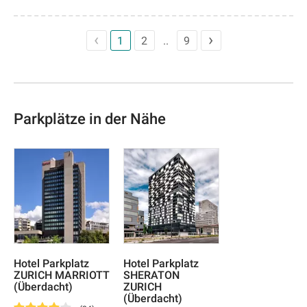
1
2
9
Parkplätze in der Nähe
Hotel Parkplatz
Hotel Parkplatz
ZURICH MARRIOTT
SHERATON
(Überdacht)
ZURICH
(Überdacht)