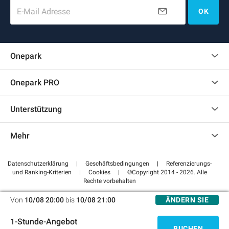
E-Mail Adresse
OK
Onepark
Kundenbewertungen
Onepark PRO
Mehrere Parkplätze für mein Unternehmen mieten
Unterstützung
Werden Sie unser Partner
Kontaktieren Sie uns
Auf meinen Partnerbereich zugreifen
Mehr
Hilfezentrum
Blog
Wie funktioniert es
Datenschutzerklärung
|
Geschäftsbedingungen
|
Referenzierungs-
und Ranking-Kriterien
|
Cookies
|
©Copyright 2014 - 2026. Alle
Bezahlen Sie Ihren Parkplatz FLOW
Rechte vorbehalten
Von
10/08 20:00
bis
10/08 21:00
ÄNDERN SIE
1-Stunde-Angebot
BUCHEN