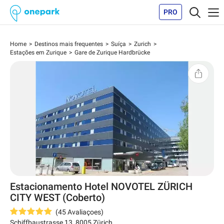
PRO
Home
Destinos mais frequentes
Suíça
Zurich
Estações em Zurique
Gare de Zurique Hardbrücke
Estacionamento Hotel NOVOTEL ZÜRICH
CITY WEST (Coberto)
(
45
Avaliaçoes
)
Schiffbaustrasse 13
,
8005
Zürich