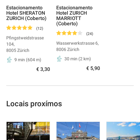
Estacionamento
Estacionamento
Hotel SHERATON
Hotel ZURICH
ZURICH (Coberto)
MARRIOTT
(Coberto)
(
12
)
(
24
)
Pfingstweidstrasse
Wasserwerkstrasse 6
,
104
,
8006
Zürich
8005
Zürich
30 min
(
2
km)
9 min
(
604
m)
€ 5,90
€ 3,30
Locais proxímos