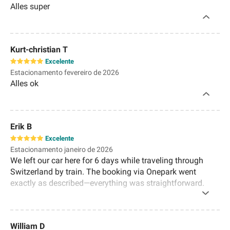
Alles super
Kurt-christian T
Excelente
Estacionamento fevereiro de 2026
Alles ok
Erik B
Excelente
Estacionamento janeiro de 2026
We left our car here for 6 days while traveling through
Switzerland by train. The booking via Onepark went
exactly as described—everything was straightforward.
The parking garage is covered, there are plenty of spaces,
and overall, everything was very simply organized. For
Zurich standards, the price was also absolutely fair. The
William D
tram is right in front of the parking garage, and it's about