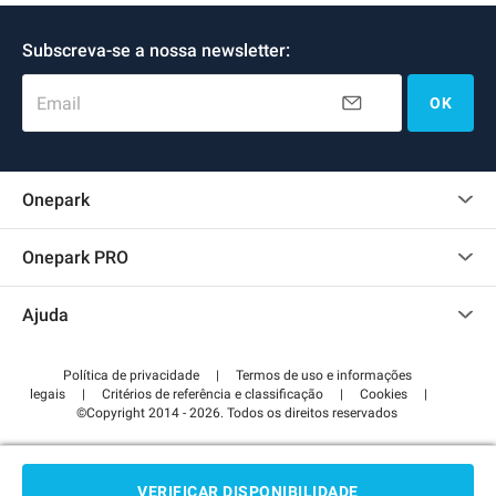
Subscreva-se a nossa newsletter:
Email
OK
Onepark
Opinião dos clientes
Onepark PRO
Alugar vários lugares de parking para empresa
Ajuda
Torne-se um membro
Contate-nos
Acessar à área de parceiro
Política de privacidade
|
Termos de uso e informações
Centro de apoio
legais
|
Critérios de referência e classificação
|
Cookies
|
©Copyright 2014 - 2026. Todos os direitos reservados
Como é que funciona?
Pagar o estacionamento FLOW
VERIFICAR DISPONIBILIDADE