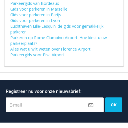
Parkeergids van Bordeaux
Gids voor parkeren in Marseille
Gids voor parkeren in Parijs
Gids voor parkeren in Lyon
Luchthaven Lille-Lesquin: de gids voor gemakkelijk
parkeren
Parkeren op Rome Ciampino Airport: Hoe kiest u uw
parkeerplaats?
Alles wat u wilt weten over Florence Airport
Parkeergids voor Pisa Airport
Registreer nu voor onze nieuwsbrief:
E-mail
OK