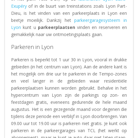
Exupéry
of in de buurt van treinstations zoals Lyon Part-
Dieu, is het vinden van een parkeerplaats in Lyon een
beetje moeilijk. Dankzij het
parkeergaragesysteem in
Lyon
kunt u
parkeerplaatsen
vinden en reserveren en
gemakkelijk naar uw ontmoetingsplaats gaan.
Parkeren in Lyon
Parkeren is beperkt tot 1 uur 30 in Lyon, vooral in drukke
gebieden (in het centrum van Lyon). Aan de andere kant is
het mogelijk om drie uur te parkeren in de Tempo-zones
en veel langer in de gebieden waar residentiële
parkeerplaatsen kunnen worden gebruikt. Behalve in het
hypercentrum van Lyon zijn de parkings op zon- en
feestdagen gratis, eveneens gedurende de hele maand
augustus. Het is een gezegende maand voor degenen die
tijdens deze periode een verblijf in Lyon doorbrengen. Van
09.00 uur tot 19.00 uur is parkeren niet gratis. Je kunt ook
parkeren in de parkeergarages van TCL (het werkt op
abonnement), maar je kunt je auto daar niet laten staan ​​