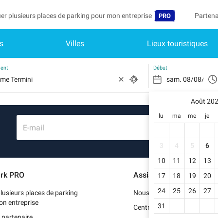
er plusieurs places de parking pour mon entreprise
Partena
PRO
s
Villes
Lieux touristiques
Langue
Devenir
Mo
België (NL)
Accéder
ment
Début
Deutschland (DE)
Vo
In
Août 20
España (ES)
lu
ma
me
je
Mo
France (FR)
E-mail
Me
International (EN
3
4
5
6
Me
10
11
12
13
Italia (IT)
rk PRO
Assistance
17
18
19
20
Me
Nederlands (NL)
24
25
26
27
lusieurs places de parking
Nous contacter
Portugal (PT)
on entreprise
31
Centre d'aide
 partenaire