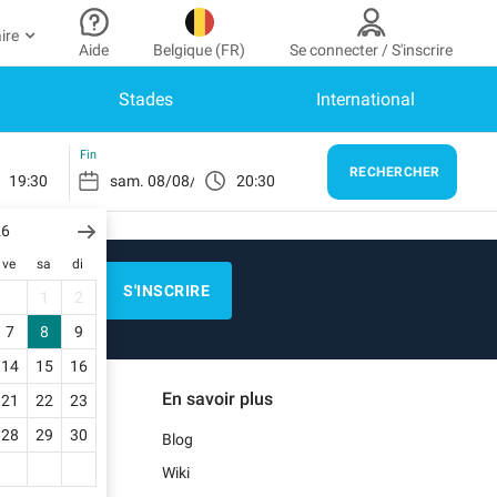
ire
Aide
Belgique (FR)
Se connecter / S'inscrire
Stades
International
 partenaire
n Compte
Besoin d’aide ?
 à mon espace partenaire
Comment ça marche ?
SE CONNECTER
Fin
RECHERCHER
19:30
20:30
Centre d’aide
us n’avez pas encore de compte ?
scrivez-vous.
26
Guide de stationnement
ve
sa
di
n profil
Nous contacter
S'INSCRIRE
1
2
s réservations
)
Blog
7
8
9
s informations de paiement
14
15
16
Notre application mobile
En savoir plus
21
22
23
s factures
28
29
30
Blog
Wiki