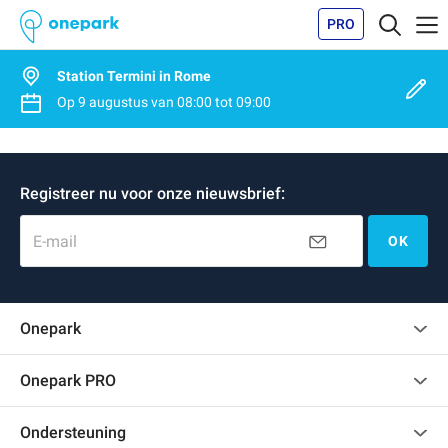
PRO
Station Termini in Rome
Op
9 augustus
van
08:00
tot
09:00
Registreer nu voor onze nieuwsbrief:
E-mail
OK
Onepark
Klantenbeoordelingen
Onepark PRO
Verschillende parkeerplaatsen huren voor mijn bedrijf
Ondersteuning
Word partner van Onepark