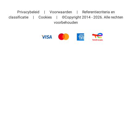
Neem contact met ons op
Toegang tot mijn partnergebied
Privacybeleid
|
Voorwaarden
|
Referentiecriteria en
Helpcentrum
classificatie
|
Cookies
|
©Copyright 2014 - 2026. Alle rechten
voorbehouden
Hoe het werkt
Betalen voor parkeren FLOW