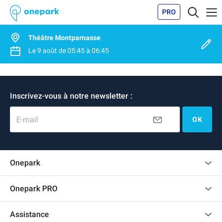
PRO
Théâtre Montparnasse
Le
9 août
de
05:45
à
06:45
Inscrivez-vous à notre newsletter :
E-mail
OK
Onepark
Charte des avis clients
Onepark PRO
Recrutement
Louer plusieurs places de parking pour mon entreprise
Assistance
Devenir partenaire