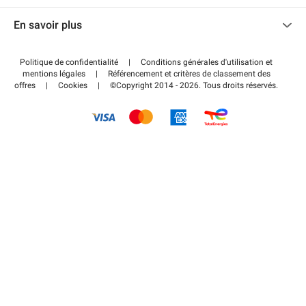
Nous contacter
Accéder à mon espace partenaire
En savoir plus
Centre d'aide
Blog
Comment ça marche ?
Politique de confidentialité
|
Conditions générales d'utilisation et
Wiki
mentions légales
|
Référencement et critères de classement des
Régler votre stationnement FLOW
offres
|
Cookies
|
©Copyright 2014 - 2026. Tous droits réservés.
Guide du stationnement