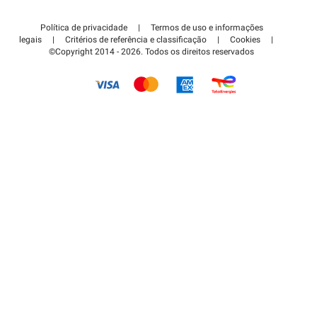
Contate-nos
Acessar à área de parceiro
Política de privacidade
|
Termos de uso e informações
Centro de apoio
legais
|
Critérios de referência e classificação
|
Cookies
|
©Copyright 2014 - 2026. Todos os direitos reservados
Como é que funciona?
Pagar o estacionamento FLOW