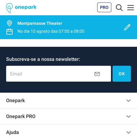
PRO
Montparnasse Theater
No dia
10 agosto
das
07:00
a
08:00
Subscreva-se a nossa newsletter:
Email
OK
Onepark
Opinião dos clientes
Onepark PRO
Alugar vários lugares de parking para empresa
Ajuda
Torne-se um membro