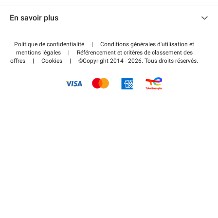
Nous contacter
Accéder à mon espace partenaire
En savoir plus
Centre d'aide
Blog
Comment ça marche ?
Politique de confidentialité
|
Conditions générales d'utilisation et
Wiki
mentions légales
|
Référencement et critères de classement des
Régler votre stationnement FLOW
offres
|
Cookies
|
©Copyright 2014 - 2026. Tous droits réservés.
Guide du stationnement