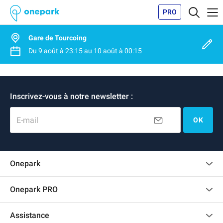
PRO
Gare de Tourcoing
Du
9 août
à
23:15
au
10 août
à
00:15
Inscrivez-vous à notre newsletter :
E-mail
OK
Onepark
Charte des avis clients
Onepark PRO
Recrutement
Louer plusieurs places de parking pour mon entreprise
Assistance
Devenir partenaire