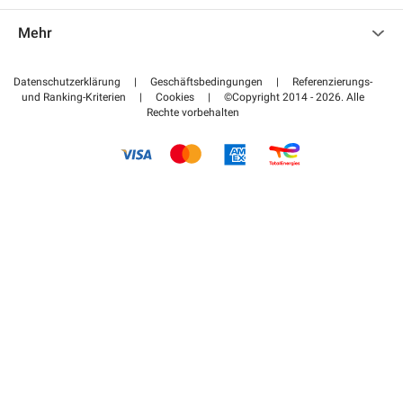
Kontaktieren Sie uns
Auf meinen Partnerbereich zugreifen
Mehr
Hilfezentrum
Blog
Wie funktioniert es
Datenschutzerklärung
|
Geschäftsbedingungen
|
Referenzierungs-
und Ranking-Kriterien
|
Cookies
|
©Copyright 2014 - 2026. Alle
Bezahlen Sie Ihren Parkplatz FLOW
Rechte vorbehalten