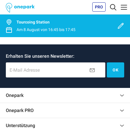
PRO
Tourcoing Station
Am
8 August
von
16:45
bis
17:45
Erhalten Sie unseren Newsletter:
E-Mail Adresse
OK
Onepark
Kundenbewertungen
Onepark PRO
Impressum
Mehrere Parkplätze für mein Unternehmen mieten
Unterstützung
Werden Sie unser Partner