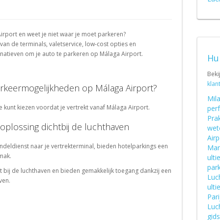
Schweiz (DE)
Suisse (FR)
Airport en weet je niet waar je moet parkeren?
an de terminals, valetservice, low-cost opties en
ernatieven om je auto te parkeren op Málaga Airport.
Hu
Beki
klan
parkeermogelijkheden op Málaga Airport?
Mil
e kunt kiezen voordat je vertrekt vanaf Málaga Airport.
per
Prak
oplossing dichtbij de luchthaven
wet
Airp
deldienst naar je vertrekterminal, bieden hotelparkings een
Mar
mak.
ulti
par
t bij de luchthaven en bieden gemakkelijk toegang dankzij een
Luc
ven.
ulti
Pari
Luc
gid