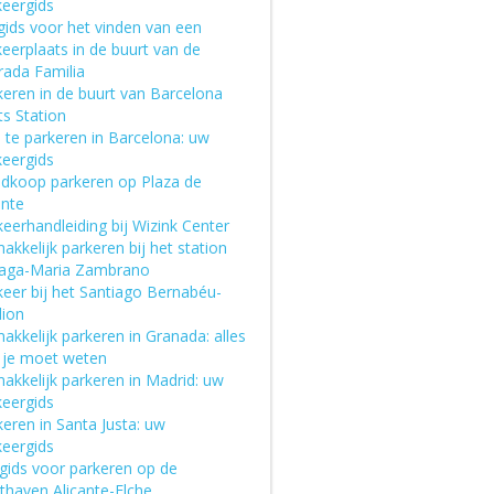
keergids
gids voor het vinden van een
eerplaats in de buurt van de
rada Familia
keren in de buurt van Barcelona
ts Station
 te parkeren in Barcelona: uw
keergids
dkoop parkeren op Plaza de
ente
eerhandleiding bij Wizink Center
kkelijk parkeren bij het station
aga-Maria Zambrano
keer bij het Santiago Bernabéu-
dion
kkelijk parkeren in Granada: alles
 je moet weten
akkelijk parkeren in Madrid: uw
keergids
eren in Santa Justa: uw
keergids
gids voor parkeren op de
thaven Alicante-Elche