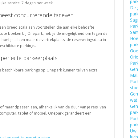
par
ijke service, 7 dagen per week.
De 
park
meest concurrerende tarieven
Sag
Par
en breed scala aan voorstellen die aan elke behoefte
San
s te boeken bij Onepark, heb je de mogelijkheid om tegen de
Hoe
m hoef je alleen maar de vertrekplaats, de reserveringsdata in
par
 beschikbare parkings.
Goe
Ori
 perfecte parkeerplaats
Park
Gema
e beschikbare parkings op Onepark kunnen tal van extra
Mal
Par
sta
Gema
wat
Gem
 of maandpassen aan, afhankelijk van de duur van je reis. Van
par
 computer, tablet of mobiel, Onepark garandeert een
Park
par
Uw 
luch
: alles wat je moet weten