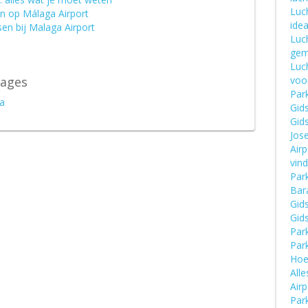
Luc
n op Málaga Airport
idea
en bij Malaga Airport
Luch
gem
Luc
rages
voo
Par
a
Gid
Gids
Jose
Airp
vin
Par
Bara
Gids
Gids
Par
Par
Hoe
Alle
Airp
Park