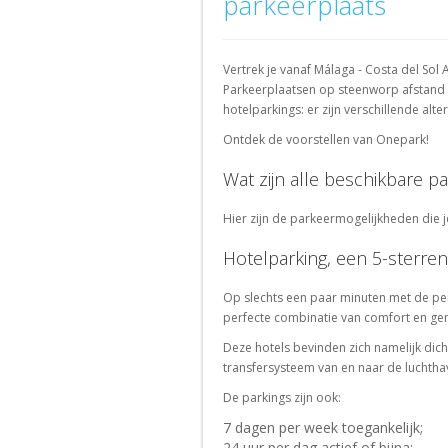
parkeerplaats
parkeerplaats
de
bij
bij
Haag
Parkeren
Parkeren
bij
stad
Berlin
Rouen
bij
bij
het
Zoeken
Toulouse
Granada
station
Frankrijk
Italië
Vertrek je vanaf Málaga - Costa del Sol 
naar
Parkeren
Parkeren
Parkeerplaatsen op steenworp afstand v
luchthavenparking
Parkeren
Parkeren
bij
bij
hotelparkings: er zijn verschillende alt
bij
bij
Issy-
Sevilla
Parijs
Milano
Ontdek de voorstellen van Onepark!
les-
Parkeren
Moulineaux
Parkeren
Zwitserland
Wat zijn alle beschikbare 
bij
bij
Parkeren
Parkeren
Nantes
Bergamo
bij
bij
Hier zijn de parkeermogelijkheden die j
Parkeren
Rennes
Parkeren
Genève
bij
bij
Hotelparking, een 5-sterren
Parkeren
Parkeren
Nice
Roma
bij
bij
Op slechts een paar minuten met de pen
Parkeren
Clichy
Parkeren
Lausanne
perfecte combinatie van comfort en ge
bij
bij
Parkeren
Parkeren
Aix-
Venezia
Deze hotels bevinden zich namelijk dich
bij
bij
en-
transfersysteem van en naar de luchtha
Montrouge
Parkeren
Zurich
Provence
bij
De parkings zijn ook:
Parkeren
Parkeren
Bologna
bij
7 dagen per week toegankelijk;
bij
Versailles
24 uur per dag actief of bijna;