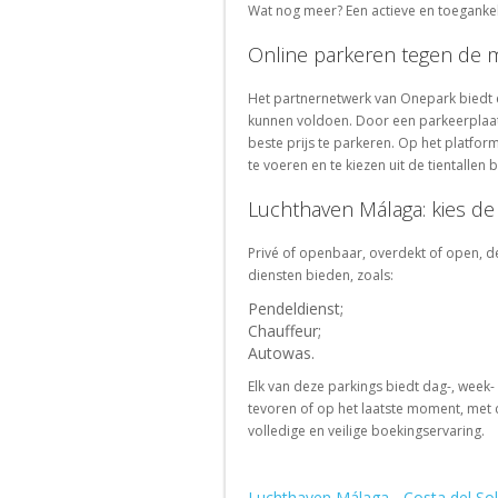
Wat nog meer? Een actieve en toegankel
Online parkeren tegen de 
Het partnernetwerk van Onepark biedt e
kunnen voldoen. Door een parkeerplaat
beste prijs te parkeren. Op het platfor
te voeren en te kiezen uit de tientallen
Luchthaven Málaga: kies de
Privé of openbaar, overdekt of open, d
diensten bieden, zoals:
Pendeldienst;
Chauffeur;
Autowas.
Elk van deze parkings biedt dag-, week-
tevoren of op het laatste moment, met
volledige en veilige boekingservaring.
Luchthaven Málaga - Costa del Sol