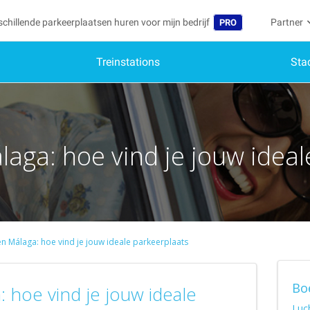
schillende parkeerplaatsen huren voor mijn bedrijf
Partner
PRO
Treinstations
Sta
Taal
Word par
Mij
Belgique (FR)
Toegang 
België (NL)
Heb
Schr
aga: hoe vind je jouw ideal
Deutschland (DE)
Mijn
España (ES)
Mij
France (FR)
Mij
International (EN)
n Málaga: hoe vind je jouw ideale parkeerplaats
Mij
Italia (IT)
Bo
Portugal (PT)
 hoe vind je jouw ideale
Luc