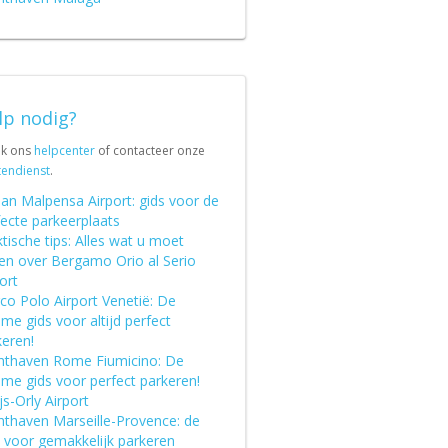
lp nodig?
jk ons
helpcenter
of contacteer onze
tendienst
.
aan Malpensa Airport: gids voor de
fecte parkeerplaats
tische tips: Alles wat u moet
en over Bergamo Orio al Serio
ort
co Polo Airport Venetië: De
eme gids voor altijd perfect
keren!
hthaven Rome Fiumicino: De
eme gids voor perfect parkeren!
js-Orly Airport
hthaven Marseille-Provence: de
s voor gemakkelijk parkeren