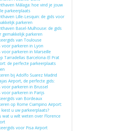
hthaven Málaga: hoe vind je jouw
le parkeerplaats
thaven Lille-Lesquin: de gids voor
akkelijk parkeren
hthaven Basel-Mulhouse: de gids
r gemakkelijk parkeren
keergids van Toulouse
s voor parkeren in Lyon
 voor parkeren in Marseille
p Tarradellas Barcelona-El Prat
ort: de perfecte parkeerplaats
den
keren bij Adolfo Suarez Madrid
jas Airport, de perfecte gids:
 voor parkeren in Brussel
 voor parkeren in Parijs
keergids van Bordeaux
keren op Rome Ciampino Airport:
 kiest u uw parkeerplaats?
s wat u wilt weten over Florence
ort
eergids voor Pisa Airport