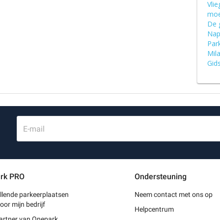
Vlie
moe
De 
Nap
Park
Mil
Gids
E-mail
rk PRO
Ondersteuning
llende parkeerplaatsen
Neem contact met ons op
oor mijn bedrijf
Helpcentrum
artner van Onepark