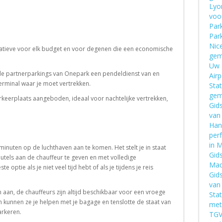
Lyon
voo
Par
Par
Nice
rnatieve voor elk budget en voor degenen die een economische
gem
Uw g
de partnerparkings van Onepark een pendeldienst van en
Airp
terminal waar je moet vertrekken.
Stat
gem
rkeerplaats aangeboden, ideaal voor nachtelijke vertrekken,
Gid
van 
Han
perf
in 
minuten op de luchthaven aan te komen. Het stelt je in staat
Gid
utels aan de chauffeur te geven en met volledige
Mad
 optie als je niet veel tijd hebt of als je tijdens je reis
Gid
van
 aan, de chauffeurs zijn altijd beschikbaar voor een vroege
Sta
 kunnen ze je helpen met je bagage en tenslotte de staat van
met
arkeren.
TGV