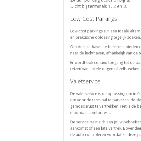
Lyon
Portugal
Dicht bij terminals 1, 2 en 3.
Parkeren
Parkeren
bij
bij
Low-Cost Parkings
Lille
Porto
Low-cost parkings zijn een ideale alte
Parkeren
en praktische oplossing tegelijk zoeken.
bij
Lisboa
Om de luchthaven te bereiken, bieden 
naar de luchthaven, afhankelijk van de 
Zoeken
Er wordt ook continu toegang tot de pa
naar
reizen van enkele dagen of zelfs weken.
parkeerplaatsen
in
Valetservice
het
buitenland
De valetservice is de oplossing om in 0 
om voor de terminal te parkeren, de sle
gemoedsrust te vertrekken. Het is de beste
maximaal comfort wilt.
De service past zich aan jouw behoeften
aankomst of een late vertrek. Bovendien
de auto controleren voordat ze deze p