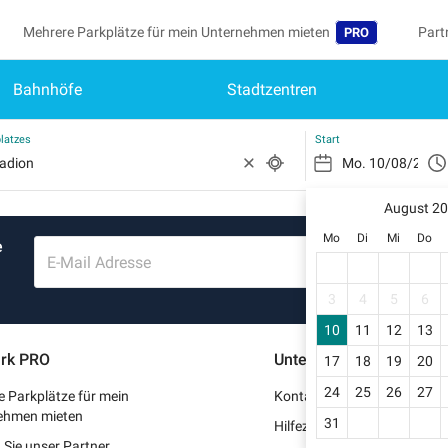
Mehrere Parkplätze für mein Unternehmen mieten
Part
PRO
Bahnhöfe
Stadtzentren
Sprache
Werd
Me
Belgique (FR)
Auf 
latzes
Start
België (NL)
Si
Reg
August 2
Deutschland (DE)
Mo
Di
Mi
Do
e
Mei
España (ES)
E-Mail Adresse
Me
France (FR)
3
4
5
6
Me
10
11
12
13
International (EN
rk PRO
Unterstützung
17
18
19
20
Me
Italia (IT)
24
25
26
27
 Parkplätze für mein
Kontaktieren Sie uns
Nederlands (NL)
ehmen mieten
31
Hilfezentrum
Sie unser Partner