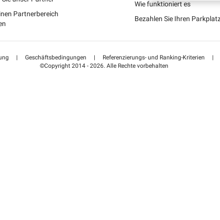
Portugal (PT)
Wie funktioniert es
inen Partnerbereich
Bezahlen Sie Ihren Parkpla
Suisse (FR)
en
ung
|
Geschäftsbedingungen
|
Referenzierungs- und Ranking-Kriterien
|
©Copyright 2014 - 2026. Alle Rechte vorbehalten