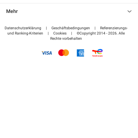
Kontaktieren Sie uns
Auf meinen Partnerbereich zugreifen
Mehr
Hilfezentrum
Blog
Wie funktioniert es
Datenschutzerklärung
|
Geschäftsbedingungen
|
Referenzierungs-
und Ranking-Kriterien
|
Cookies
|
©Copyright 2014 - 2026. Alle
Bezahlen Sie Ihren Parkplatz FLOW
Rechte vorbehalten