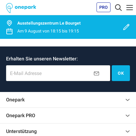
PRO
Ausstellungszentrum Le Bourget
Am
9 August
von
18:15
bis
19:15
Erhalten Sie unseren Newsletter:
E-Mail Adresse
OK
Onepark
Kundenbewertungen
Onepark PRO
Mehrere Parkplätze für mein Unternehmen mieten
Unterstützung
Werden Sie unser Partner