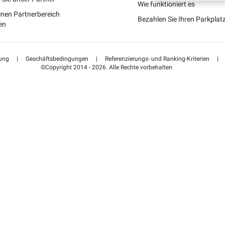
Portugal (PT)
Wie funktioniert es
inen Partnerbereich
Bezahlen Sie Ihren Parkpla
Suisse (FR)
en
ung
|
Geschäftsbedingungen
|
Referenzierungs- und Ranking-Kriterien
|
©Copyright 2014 - 2026. Alle Rechte vorbehalten