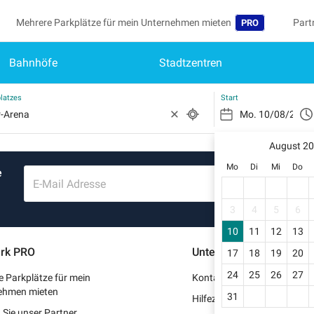
Mehrere Parkplätze für mein Unternehmen mieten
Part
PRO
Bahnhöfe
Stadtzentren
Sprache
Werd
Me
Belgique (FR)
Auf 
latzes
Start
België (NL)
Si
Reg
August 2
Deutschland (DE)
Mo
Di
Mi
Do
e
Mei
España (ES)
E-Mail Adresse
Me
France (FR)
3
4
5
6
Me
10
11
12
13
International (EN
rk PRO
Unterstützung
17
18
19
20
Me
Italia (IT)
24
25
26
27
 Parkplätze für mein
Kontaktieren Sie uns
Nederlands (NL)
ehmen mieten
31
Hilfezentrum
Sie unser Partner