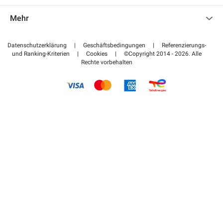
Kontaktieren Sie uns
Auf meinen Partnerbereich zugreifen
Mehr
Hilfezentrum
Blog
Wie funktioniert es
Datenschutzerklärung
|
Geschäftsbedingungen
|
Referenzierungs-
und Ranking-Kriterien
|
Cookies
|
©Copyright 2014 - 2026. Alle
Bezahlen Sie Ihren Parkplatz FLOW
Rechte vorbehalten