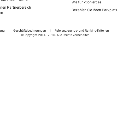
Portugal (PT)
Wie funktioniert es
inen Partnerbereich
Bezahlen Sie Ihren Parkpla
Suisse (FR)
en
ung
|
Geschäftsbedingungen
|
Referenzierungs- und Ranking-Kriterien
|
©Copyright 2014 - 2026. Alle Rechte vorbehalten