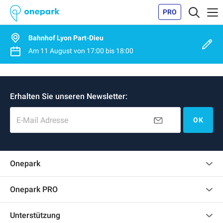
PRO
Bahnhof Lyon Part-Dieu
Am
11 August
von
17:00
bis
18:00
Erhalten Sie unseren Newsletter:
E-Mail Adresse
OK
Onepark
Kundenbewertungen
Onepark PRO
Mehrere Parkplätze für mein Unternehmen mieten
Unterstützung
Werden Sie unser Partner