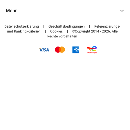
Kontaktieren Sie uns
Auf meinen Partnerbereich zugreifen
Mehr
Hilfezentrum
Blog
Wie funktioniert es
Datenschutzerklärung
|
Geschäftsbedingungen
|
Referenzierungs-
und Ranking-Kriterien
|
Cookies
|
©Copyright 2014 - 2026. Alle
Bezahlen Sie Ihren Parkplatz FLOW
Rechte vorbehalten