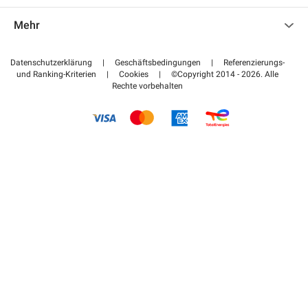
Kontaktieren Sie uns
Auf meinen Partnerbereich zugreifen
Mehr
Hilfezentrum
Blog
Wie funktioniert es
Datenschutzerklärung
|
Geschäftsbedingungen
|
Referenzierungs-
und Ranking-Kriterien
|
Cookies
|
©Copyright 2014 - 2026. Alle
Bezahlen Sie Ihren Parkplatz FLOW
Rechte vorbehalten