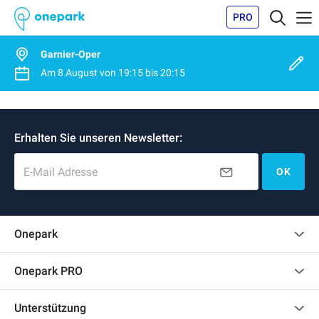
PRO
Garnier-Oper
Am
8 August
von
19:15
bis
20:15
Erhalten Sie unseren Newsletter:
E-Mail Adresse
OK
Onepark
Kundenbewertungen
Onepark PRO
Mehrere Parkplätze für mein Unternehmen mieten
Unterstützung
Werden Sie unser Partner