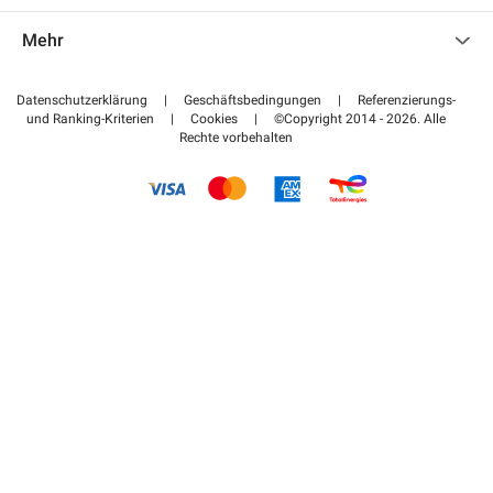
Kontaktieren Sie uns
Auf meinen Partnerbereich zugreifen
Mehr
Hilfezentrum
Blog
Wie funktioniert es
Datenschutzerklärung
|
Geschäftsbedingungen
|
Referenzierungs-
und Ranking-Kriterien
|
Cookies
|
©Copyright 2014 - 2026. Alle
Bezahlen Sie Ihren Parkplatz FLOW
Rechte vorbehalten