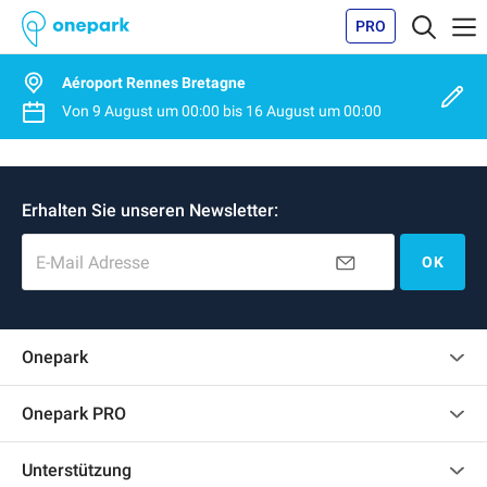
PRO
Aéroport Rennes Bretagne
Von
9 August
um
00:00
bis
16 August
um
00:00
Erhalten Sie unseren Newsletter:
E-Mail Adresse
OK
Onepark
Kundenbewertungen
Onepark PRO
Mehrere Parkplätze für mein Unternehmen mieten
Unterstützung
Werden Sie unser Partner