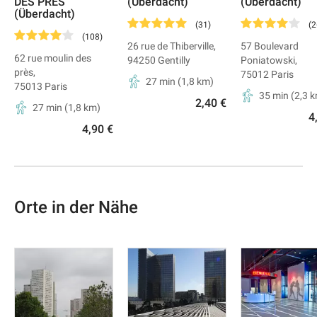
DES PRÈS
(Überdacht)
(Überdacht)
(Überdacht)
(
31
)
(
2
(
108
)
26 rue de Thiberville
,
57 Boulevard
62 rue moulin des
94250
Gentilly
Poniatowski
,
près
,
75012
Paris
27 min
(
1,8
km)
75013
Paris
35 min
(
2,3
k
2,40 €
27 min
(
1,8
km)
4
4,90 €
Orte in der Nähe