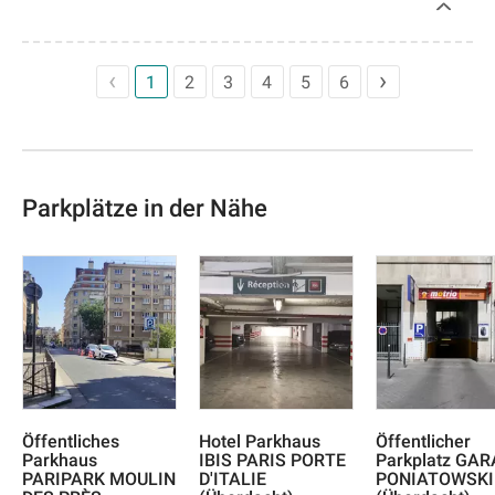
1
2
3
4
5
6
Parkplätze in der Nähe
Öffentliches
Hotel Parkhaus
Öffentlicher
Parkhaus
IBIS PARIS PORTE
Parkplatz GA
PARIPARK MOULIN
D'ITALIE
PONIATOWSKI