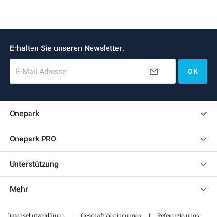
Erhalten Sie unseren Newsletter:
E-Mail Adresse
OK
Onepark
Kundenbewertungen
Onepark PRO
Mehrere Parkplätze für mein Unternehmen mieten
Unterstützung
Werden Sie unser Partner
Kontaktieren Sie uns
Auf meinen Partnerbereich zugreifen
Mehr
Hilfezentrum
Blog
Wie funktioniert es
Datenschutzerklärung
|
Geschäftsbedingungen
|
Referenzierungs-