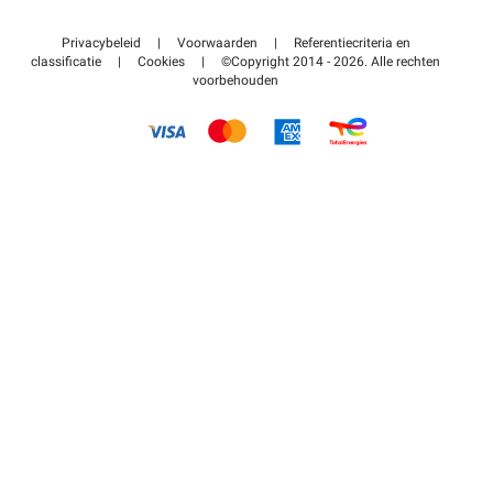
Neem contact met ons op
Toegang tot mijn partnergebied
Privacybeleid
|
Voorwaarden
|
Referentiecriteria en
Helpcentrum
classificatie
|
Cookies
|
©Copyright 2014 - 2026. Alle rechten
voorbehouden
Hoe het werkt
Betalen voor parkeren FLOW