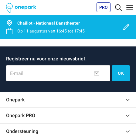
PRO
Chaillot - Nationaal Danstheater
Op
11 augustus
van
16:45
tot
17:45
Registreer nu voor onze nieuwsbrief:
E-mail
OK
Onepark
Klantenbeoordelingen
Onepark PRO
Verschillende parkeerplaatsen huren voor mijn bedrijf
Ondersteuning
Word partner van Onepark