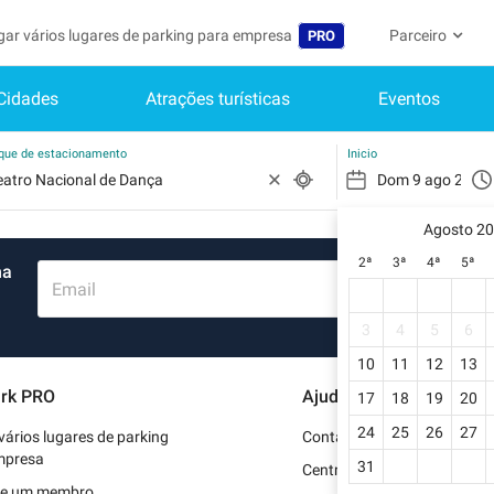
gar vários lugares de parking para empresa
Parceiro
PRO
Cidades
Atrações turísticas
Eventos
Idioma
Torne-se um m
A Minha C
Belgique (FR)
Acessar à área 
rque de estacionamento
Inicio
België (NL)
Ainda não
Inscrever-s
Agosto 2
Deutschland (DE)
2ª
3ª
4ª
5ª
ma
O meu perfi
España (ES)
Email
As minhas 
France (FR)
3
4
5
6
Os meus d
10
11
12
13
International (EN)
rk PRO
Ajuda
17
18
19
20
As minhas 
Italia (IT)
24
25
26
27
vários lugares de parking
Contate-nos
Nederlands (NL)
mpresa
31
Centro de apoio
se um membro