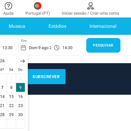
Ajuda
Portugal (PT)
Iniciar sessão / Criar uma conta
Museus
Estádios
Internacional
embro
onta
Precisa de ajuda?
de parceiro
Como funciona?
ENTRAR
Fim
PESQUISAR
13:30
14:30
Centro de apoio
 tem uma conta?
e.
026
Guia de estacionamento
6ª
Sá
Do
l
Contate-nos
SUBSCREVER
1
2
reservas
7
8
9
ados de pagamento
14
15
16
21
22
23
faturas
28
29
30