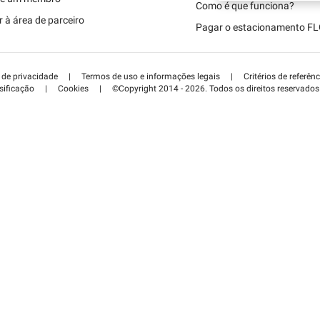
Schweiz (DE)
Como é que funciona?
 à área de parceiro
Pagar o estacionamento F
Suisse (FR)
a de privacidade
|
Termos de uso e informações legais
|
Critérios de referênc
sificação
|
Cookies
|
©Copyright 2014 - 2026. Todos os direitos reservados