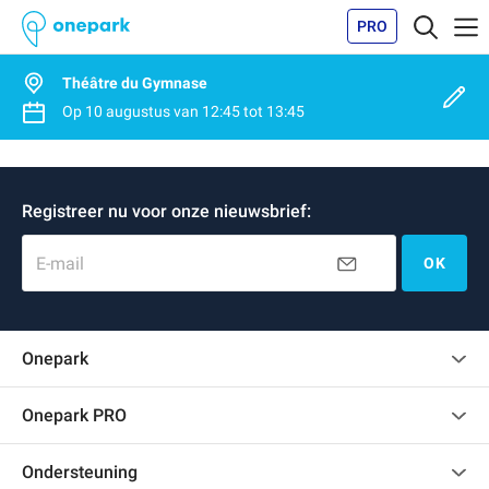
PRO
Théâtre du Gymnase
Op
10 augustus
van
12:45
tot
13:45
Registreer nu voor onze nieuwsbrief:
E-mail
OK
Onepark
Klantenbeoordelingen
Onepark PRO
Verschillende parkeerplaatsen huren voor mijn bedrijf
Ondersteuning
Word partner van Onepark