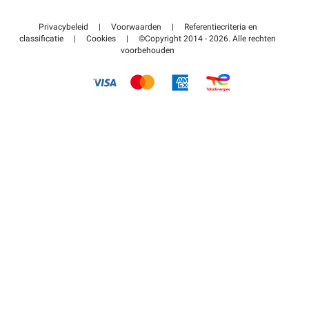
Neem contact met ons op
Toegang tot mijn partnergebied
Privacybeleid
|
Voorwaarden
|
Referentiecriteria en
Helpcentrum
classificatie
|
Cookies
|
©Copyright 2014 - 2026. Alle rechten
voorbehouden
Hoe het werkt
Betalen voor parkeren FLOW