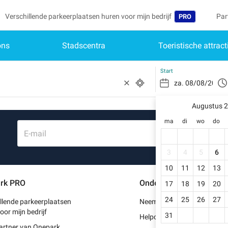
Verschillende parkeerplaatsen huren voor mijn bedrijf
Par
PRO
ons
Stadscentra
Toeristische attract
Taal
Mij
Wor
Belgique (FR)
Toe
Start
Deutschland (D
Heb
Schr
Augustus 
España (ES)
ma
di
wo
do
Mijn
France (FR)
E-mail
Mij
International (E
3
4
5
6
Mij
10
11
12
13
Italia (IT)
rk PRO
Ondersteuning
17
18
19
20
Mij
Nederlands (NL
24
25
26
27
llende parkeerplaatsen
Neem contact met ons op
Portugal (PT)
oor mijn bedrijf
31
Helpcentrum
artner van Onepark