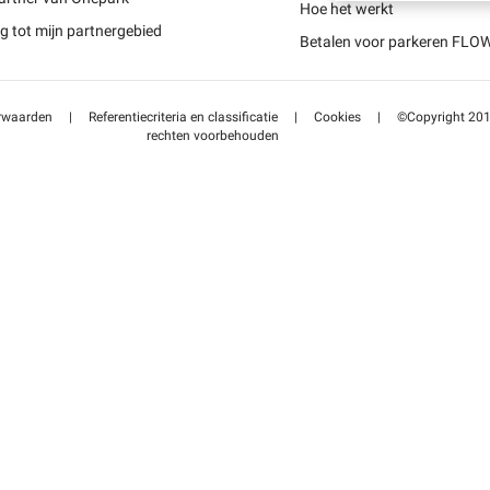
Schweiz (DE)
Hoe het werkt
 tot mijn partnergebied
Betalen voor parkeren FLO
Suisse (FR)
rwaarden
|
Referentiecriteria en classificatie
|
Cookies
|
©Copyright 2014
rechten voorbehouden