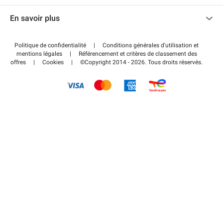
Nous contacter
Accéder à mon espace partenaire
En savoir plus
Centre d'aide
Blog
Comment ça marche ?
Politique de confidentialité
|
Conditions générales d'utilisation et
Wiki
mentions légales
|
Référencement et critères de classement des
Régler votre stationnement FLOW
offres
|
Cookies
|
©Copyright 2014 - 2026. Tous droits réservés.
Guide du stationnement