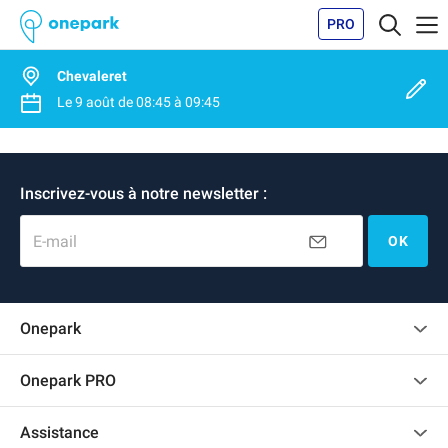
PRO
Chevaleret
Le
9 août
de
08:45
à
09:45
Inscrivez-vous à notre newsletter :
E-mail
OK
Onepark
Charte des avis clients
Onepark PRO
Recrutement
Louer plusieurs places de parking pour mon entreprise
Assistance
Devenir partenaire