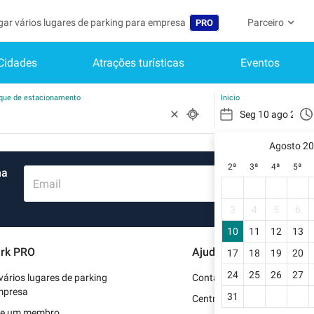
gar vários lugares de parking para empresa
Parceiro
PRO
Cidades
Atrações turísticas
Eventos
Idioma
Torne-se um m
A Minha C
Belgique (FR)
Acessar à área 
rque de estacionamento
Inicio
België (NL)
Ainda não
Inscrever-s
Agosto 2
Deutschland (DE)
2ª
3ª
4ª
5ª
ma
O meu perfi
España (ES)
Email
As minhas 
France (FR)
3
4
5
6
Os meus d
10
11
12
13
International (EN)
rk PRO
Ajuda
17
18
19
20
As minhas 
Italia (IT)
24
25
26
27
vários lugares de parking
Contate-nos
Nederlands (NL)
mpresa
31
Centro de apoio
se um membro