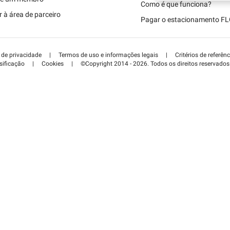
Schweiz (DE)
Como é que funciona?
 à área de parceiro
Pagar o estacionamento F
Suisse (FR)
a de privacidade
|
Termos de uso e informações legais
|
Critérios de referênc
sificação
|
Cookies
|
©Copyright 2014 - 2026. Todos os direitos reservados