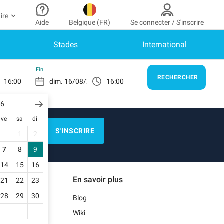
ire
Aide
Belgique (FR)
Se connecter / S'inscrire
Stades
International
 partenaire
n Compte
Besoin d’aide ?
 à mon espace partenaire
Comment ça marche ?
SE CONNECTER
Fin
RECHERCHER
16:00
16:00
Centre d’aide
us n’avez pas encore de compte ?
scrivez-vous.
26
Guide de stationnement
ve
sa
di
n profil
Nous contacter
S'INSCRIRE
1
2
s réservations
)
Blog
7
8
9
s informations de paiement
14
15
16
Notre application mobile
En savoir plus
21
22
23
s factures
28
29
30
Blog
Wiki