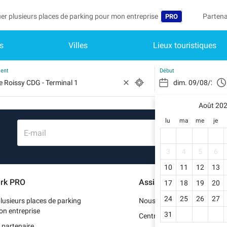
er plusieurs places de parking pour mon entreprise
Partena
PRO
s
Villes
Lieux touristiques
Langue
Devenir
Mo
België (NL)
Accéder
ment
Début
Deutschland (DE)
Vo
In
Août 20
España (ES)
lu
ma
me
je
Mo
France (FR)
E-mail
Me
International (EN
3
4
5
6
Me
10
11
12
13
Italia (IT)
rk PRO
Assistance
17
18
19
20
Me
Nederlands (NL)
24
25
26
27
lusieurs places de parking
Nous contacter
Portugal (PT)
on entreprise
31
Centre d'aide
 partenaire