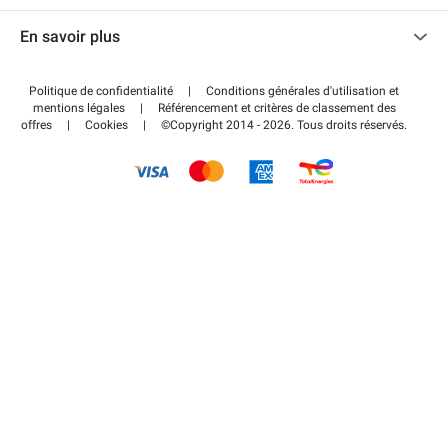
Nous contacter
Accéder à mon espace partenaire
En savoir plus
Centre d'aide
Blog
Comment ça marche ?
Politique de confidentialité
|
Conditions générales d'utilisation et
Wiki
mentions légales
|
Référencement et critères de classement des
Régler votre stationnement FLOW
offres
|
Cookies
|
©Copyright 2014 - 2026. Tous droits réservés.
Guide du stationnement