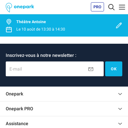
PRO
Théâtre Antoine
Le
10 août
de
13:30
à
14:30
Inscrivez-vous à notre newsletter :
E-mail
OK
Onepark
Charte des avis clients
Onepark PRO
Recrutement
Louer plusieurs places de parking pour mon entreprise
Assistance
Devenir partenaire