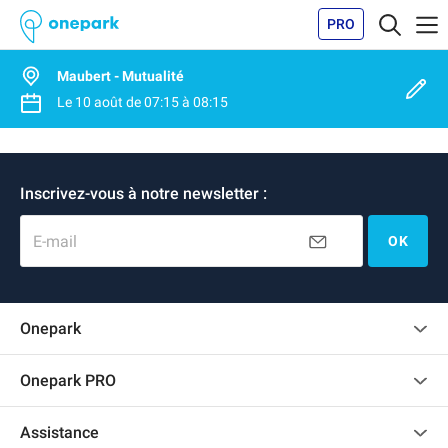
PRO
Maubert - Mutualité
Le
10 août
de
07:15
à
08:15
Inscrivez-vous à notre newsletter :
E-mail
OK
Onepark
Charte des avis clients
Onepark PRO
Recrutement
Louer plusieurs places de parking pour mon entreprise
Assistance
Devenir partenaire