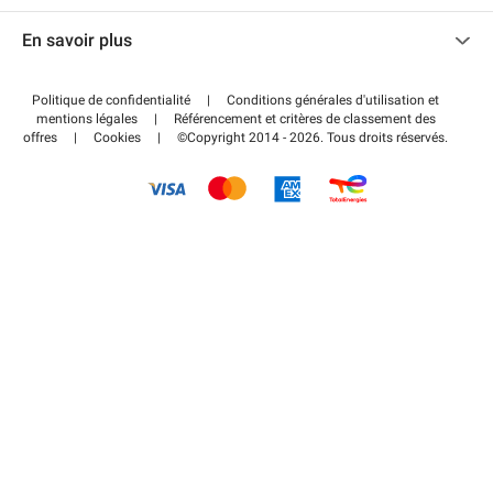
Nous contacter
Accéder à mon espace partenaire
En savoir plus
Centre d'aide
Blog
Comment ça marche ?
Politique de confidentialité
|
Conditions générales d'utilisation et
Wiki
mentions légales
|
Référencement et critères de classement des
Régler votre stationnement FLOW
offres
|
Cookies
|
©Copyright 2014 - 2026. Tous droits réservés.
Guide du stationnement