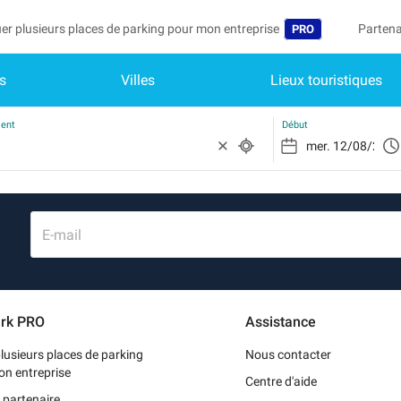
er plusieurs places de parking pour mon entreprise
Partena
PRO
s
Villes
Lieux touristiques
Langue
Devenir
Mo
België (NL)
Accéder
ment
Début
Deutschland (DE)
Vo
In
España (ES)
Mo
France (FR)
E-mail
Me
International (EN
Me
Italia (IT)
rk PRO
Assistance
Me
Nederlands (NL)
lusieurs places de parking
Nous contacter
Portugal (PT)
on entreprise
Centre d'aide
 partenaire