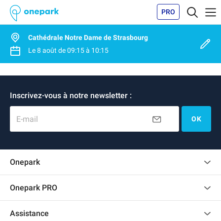
PRO
Cathédrale Notre Dame de Strasbourg
Le
8 août
de
09:15
à
10:15
Inscrivez-vous à notre newsletter :
E-mail
OK
Onepark
Charte des avis clients
Onepark PRO
Recrutement
Louer plusieurs places de parking pour mon entreprise
Assistance
Devenir partenaire