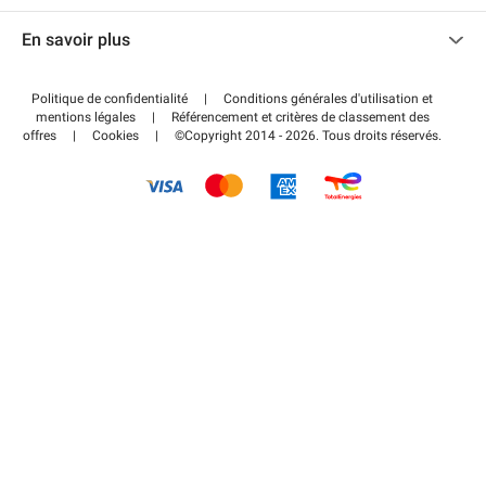
Nous contacter
Accéder à mon espace partenaire
En savoir plus
Centre d'aide
Blog
Comment ça marche ?
Politique de confidentialité
|
Conditions générales d'utilisation et
Wiki
mentions légales
|
Référencement et critères de classement des
Régler votre stationnement FLOW
offres
|
Cookies
|
©Copyright 2014 - 2026. Tous droits réservés.
Guide du stationnement