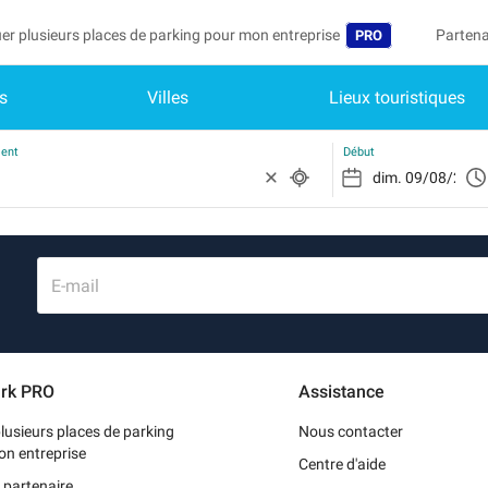
er plusieurs places de parking pour mon entreprise
Partena
PRO
s
Villes
Lieux touristiques
Langue
Devenir
Mo
België (NL)
Accéder
ment
Début
Deutschland (DE)
Vo
In
España (ES)
Mo
France (FR)
E-mail
Me
International (EN
Me
Italia (IT)
rk PRO
Assistance
Me
Nederlands (NL)
lusieurs places de parking
Nous contacter
Portugal (PT)
on entreprise
Centre d'aide
 partenaire