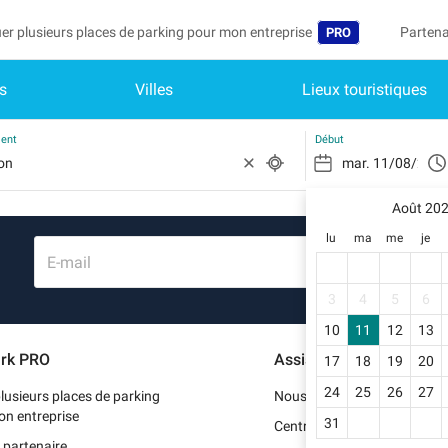
er plusieurs places de parking pour mon entreprise
Partena
PRO
s
Villes
Lieux touristiques
Langue
Devenir
Mo
België (NL)
Accéder
ment
Début
Deutschland (DE)
Vo
In
Août 20
España (ES)
lu
ma
me
je
Mo
France (FR)
E-mail
Me
International (EN
3
4
5
6
Me
10
11
12
13
Italia (IT)
rk PRO
Assistance
17
18
19
20
Me
Nederlands (NL)
24
25
26
27
lusieurs places de parking
Nous contacter
Portugal (PT)
on entreprise
31
Centre d'aide
 partenaire