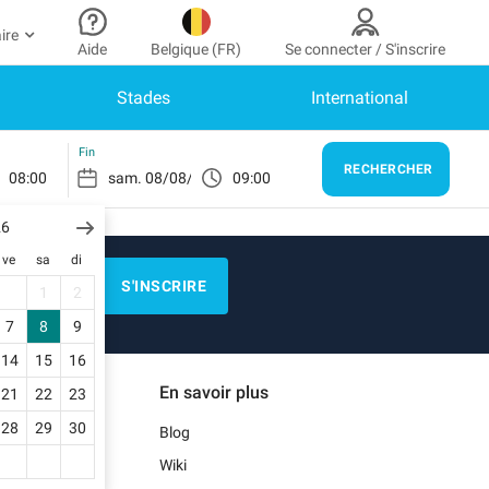
ire
Aide
Belgique (FR)
Se connecter / S'inscrire
Stades
International
 partenaire
n Compte
Besoin d’aide ?
 à mon espace partenaire
Comment ça marche ?
SE CONNECTER
Fin
RECHERCHER
08:00
09:00
Centre d’aide
us n’avez pas encore de compte ?
scrivez-vous.
26
Guide de stationnement
ve
sa
di
n profil
Nous contacter
S'INSCRIRE
1
2
s réservations
)
Blog
7
8
9
s informations de paiement
14
15
16
Notre application mobile
En savoir plus
21
22
23
s factures
28
29
30
Blog
Wiki