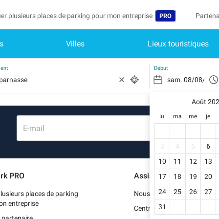
er plusieurs places de parking pour mon entreprise
Partena
PRO
s
Villes
Lieux touristiques
Langue
Devenir
Mo
België (NL)
Accéder
ment
Début
Deutschland (DE)
Vo
In
Août 20
España (ES)
lu
ma
me
je
Mo
France (FR)
E-mail
Me
International (EN
3
4
5
6
Me
10
11
12
13
Italia (IT)
rk PRO
Assistance
17
18
19
20
Me
Nederlands (NL)
24
25
26
27
lusieurs places de parking
Nous contacter
Portugal (PT)
on entreprise
31
Centre d'aide
 partenaire