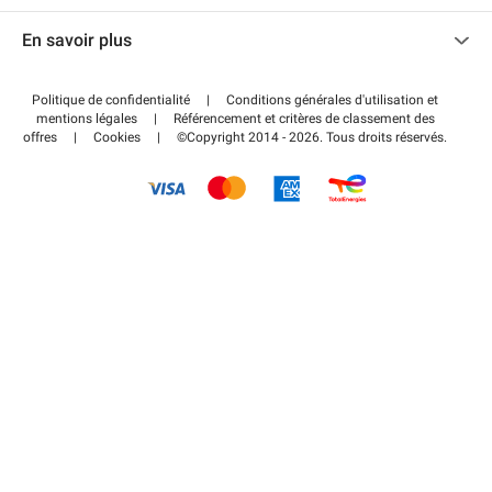
Nous contacter
Accéder à mon espace partenaire
En savoir plus
Centre d'aide
Blog
Comment ça marche ?
Politique de confidentialité
|
Conditions générales d'utilisation et
Wiki
mentions légales
|
Référencement et critères de classement des
Régler votre stationnement FLOW
offres
|
Cookies
|
©Copyright 2014 - 2026. Tous droits réservés.
Guide du stationnement