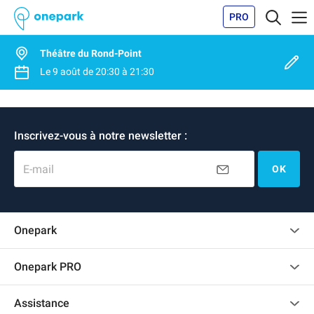
PRO
Théâtre du Rond-Point
Le
9 août
de
20:30
à
21:30
Inscrivez-vous à notre newsletter :
E-mail
OK
Onepark
Charte des avis clients
Onepark PRO
Recrutement
Louer plusieurs places de parking pour mon entreprise
Assistance
Devenir partenaire