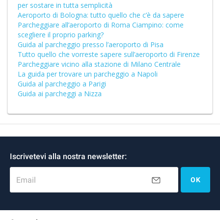
per sostare in tutta semplicità
Aeroporto di Bologna: tutto quello che c’è da sapere
Parcheggiare all’aeroporto di Roma Ciampino: come
scegliere il proprio parking?
Guida al parcheggio presso l’aeroporto di Pisa
Tutto quello che vorreste sapere sull’aeroporto di Firenze
Parcheggiare vicino alla stazione di Milano Centrale
La guida per trovare un parcheggio a Napoli
Guida al parcheggio a Parigi
Guida ai parcheggi a Nizza
Iscrivetevi alla nostra newsletter:
Email
OK