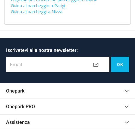
Guida al parcheggio a Parigi
Guida ai parcheggi a Nizza
Iscrivetevi alla nostra newsletter:
Email
OK
Onepark
Regolamento recensioni
Onepark PRO
Affittare più posti auto per la mia azienda
Assistenza
Diventa un nostro partner
Contattaci