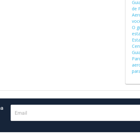
Gui
de 
Aer
voc
O g
est
Est
Cen
Gui
Par
aer
par
ma
Email