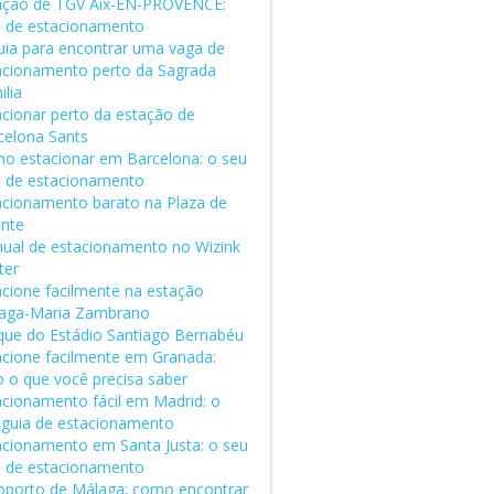
ação de TGV Aix-EN-PROVENCE:
a de estacionamento
uia para encontrar uma vaga de
acionamento perto da Sagrada
lia
acionar perto da estação de
celona Sants
o estacionar em Barcelona: o seu
a de estacionamento
acionamento barato na Plaza de
ente
ual de estacionamento no Wizink
ter
acione facilmente na estação
aga-Maria Zambrano
que do Estádio Santiago Bernabéu
acione facilmente em Granada:
o o que você precisa saber
acionamento fácil em Madrid: o
 guia de estacionamento
acionamento em Santa Justa: o seu
a de estacionamento
oporto de Málaga: como encontrar