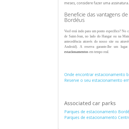
meses, considere fazer uma assinatura.
no
extrangeiro
Beneficie das vantagens d
Bordéus
Você está indo para um ponto específico? No c
de Saint-Jean,
no lado do Hangar ou na Mais
antecedência através do nosso site ou atrav
Android). A reserva garante-lhe um lugar
estacionamentos
em tempo real.
Onde encontrar estacionamento 
Reserve o seu estacionamento e
Associated car parks
Parques de estacionamento Bord
Parques de estacionamento Centr