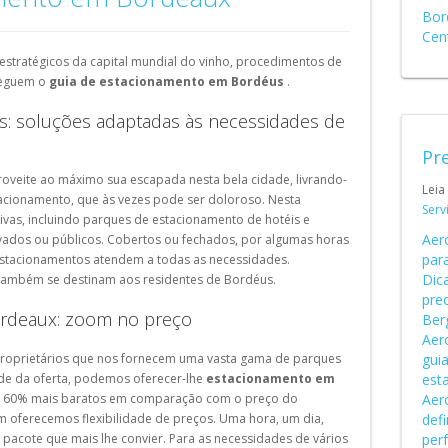
Schweiz (DE)
Bor
Cen
Suisse (FR)
stratégicos da capital mundial do vinho, procedimentos de
seguem o
guia de estacionamento em Bordéus
.
: soluções adaptadas às necessidades de
Pre
oveite ao máximo sua escapada nesta bela cidade, livrando-
Leia
stacionamento, que às vezes pode ser doloroso. Nesta
Serv
tivas, incluindo parques de estacionamento de hotéis e
Aer
vados ou públicos. Cobertos ou fechados, por algumas horas
par
estacionamentos atendem a todas as necessidades.
Dica
também se destinam aos residentes de Bordéus.
pre
ordeaux: zoom no preço
Ber
Aer
roprietários que nos fornecem uma vasta gama de parques
guia
de da oferta, podemos oferecer-lhe
estacionamento em
est
até 60% mais baratos em comparação com o preço do
Aer
oferecemos flexibilidade de preços. Uma hora, um dia,
def
pacote que mais lhe convier. Para as necessidades de vários
perf