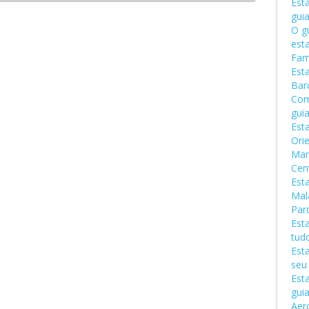
Est
gui
O g
est
Fami
Est
Bar
Com
gui
Est
Ori
Man
Cen
Est
Mal
Par
Est
tud
Est
seu
Est
gui
Aer