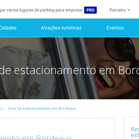
gar vários lugares de parking para empresa
Parceiro
PRO
Cidades
Atrações turísticas
Eventos
Idioma
Torne-se um m
A Minha C
Belgique (FR)
Acessar à área 
België (NL)
Ainda não
Inscrever-s
 de estacionamento em Bor
Deutschland (DE)
O meu perfi
España (ES)
As minhas 
France (FR)
Os meus d
International (EN)
to
Guia de estacionamento em Bordeaux
As minhas 
Italia (IT)
Re
Nederlands (NL)
es
amento em Bordeaux