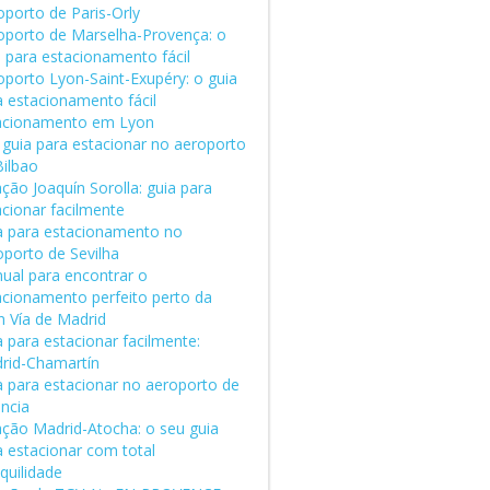
oporto de Paris-Orly
oporto de Marselha-Provença: o
a para estacionamento fácil
oporto Lyon-Saint-Exupéry: o guia
a estacionamento fácil
acionamento em Lyon
 guia para estacionar no aeroporto
Bilbao
ção Joaquín Sorolla: guia para
acionar facilmente
a para estacionamento no
oporto de Sevilha
ual para encontrar o
acionamento perfeito perto da
n Vía de Madrid
 para estacionar facilmente:
rid-Chamartín
a para estacionar no aeroporto de
ência
ação Madrid-Atocha: o seu guia
a estacionar com total
quilidade