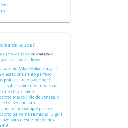
déus
tro
cisa de ajuda?
 o
Centro de apoio
ou contacte o
iço de atenção ao cliente
.
oporto de Milão Malpensa: guia
a o estacionamento perfeito
s práticas: tudo o que você
cisa saber sobre o Aeroporto de
gamo Orio al Serio
oporto Marco Polo de Veneza: o
 definitivo para um
acionamento sempre perfeito!
oporto de Roma Fiumicino: O guia
initivo para o estacionamento
eito!