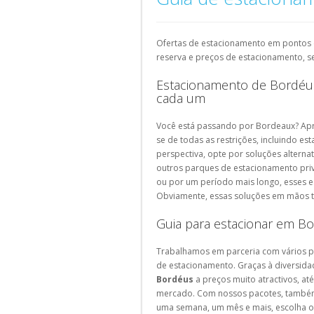
Estacionamento
Campo
estacionamento
aeroportos
de
Pesquise
Estoril
Pequeno
em
Pesquise
Espanha
Estacionamento
Estacionamento
Estacionamento
Entrecampos
um
museus
um
Lille
Versailles
Veneza
parque
Estacionamento
Estacionamento
Fátima
Pesquise
parque
Ofertas de estacionamento em pontos e
de
Barcelona
Estacionamento
Estacionamento
Estacionamento
Estação
um
de
reserva e preços de estacionamento, 
Estacionamento
estacionamento
Bordeaux
Saint-
Bolonha
de
parque
estacionamento
Estacionamento
Fátima
em
Ouen
Estacionamento de Bordéus
Santa
de
em
Madrid
Estacionamento
atrações
Suíça
cada um
Apolónia
estacionamento
estádios
Avignon
Estacionamento
Pesquise
turísticas
Estacionamento
eventos
La
Estacionamento
um
Málaga
Estacionamento
Você está passando por Bordeaux? Apr
Pesquise
Rochelle
Genebra
parque
Marselha
se de todas as restrições, incluindo e
um
Estacionamento
de
Estacionamento
Estacionamento
perspectiva, opte por soluções alterna
parque
Valencia
Estacionamento
estacionamento
Estrasburgo
Lausanne
outros parques de estacionamento pri
de
Montpellier
em
Estacionamento
ou por um período mais longo, esses 
estacionamento
Estacionamento
Estacionamento
cidades
Granada
Obviamente, essas soluções em mãos 
em
Rouen
Zurique
estações
Estacionamento
Guia para estacionar em B
Sevilha
Trabalhamos em parceria com vários p
Pesquise
de estacionamento. Graças à diversida
um
Bordéus
a preços muito atractivos, 
parque
mercado. Com nossos pacotes, também 
de
uma semana, um mês e mais, escolha o 
estacionamento