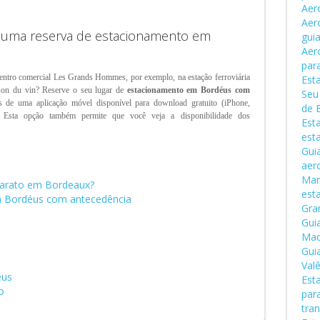
Aer
Aer
e uma reserva de estacionamento em
gui
Aer
par
entro comercial Les Grands Hommes, por exemplo, na estação ferroviária
Est
on du vin? Reserve o seu lugar de
estacionamento em Bordéus com
Seu
és de uma aplicação móvel disponível para download gratuito (iPhone,
de 
. Esta opção também permite que você veja a disponibilidade dos
Esta
est
Gui
aer
Man
barato em Bordeaux?
est
m Bordéus com antecedência
Gra
Guia
Mad
Gui
Val
éus
Est
o
par
tran