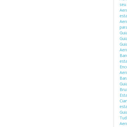
seu
Aero
est
Aer
par
Gui
Gui
Gui
Aer
Bar
est
Enc
Aer
Bara
Gui
Bru
Est
Cia
est
Gui
Tud
Aer