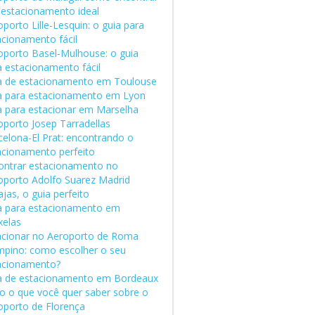
 estacionamento ideal
porto Lille-Lesquin: o guia para
acionamento fácil
oporto Basel-Mulhouse: o guia
a estacionamento fácil
a de estacionamento em Toulouse
a para estacionamento em Lyon
a para estacionar em Marselha
oporto Josep Tarradellas
celona-El Prat: encontrando o
acionamento perfeito
ontrar estacionamento no
oporto Adolfo Suarez Madrid
jas, o guia perfeito
a para estacionamento em
xelas
acionar no Aeroporto de Roma
mpino: como escolher o seu
acionamento?
a de estacionamento em Bordeaux
o o que você quer saber sobre o
oporto de Florença