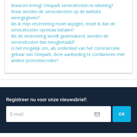
Waarom brengt Onepark servicekosten in rekening?
Waar worden de servicekosten op de website
weergegeven?
Als ik mijn reservering moet wijzigen, moet ik dan de
servicekosten opnieuw betalen?
Als de reservering wordt geannuleerd, worden de
servicekosten dan terugbetaald?
Is het mogelijk om, als onderdeel van het commerciële
gebaar van Onepark, deze aanbieding te combineren met
andere promotiecodes?
Registreer nu voor onze nieuwsbrief:
E-mail
OK