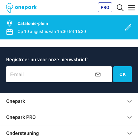
PRO
Catalonië-plein
Op
10 augustus
van
15:30
tot
16:30
Registreer nu voor onze nieuwsbrief:
E-mail
OK
Onepark
Klantenbeoordelingen
Onepark PRO
Verschillende parkeerplaatsen huren voor mijn bedrijf
Ondersteuning
Word partner van Onepark