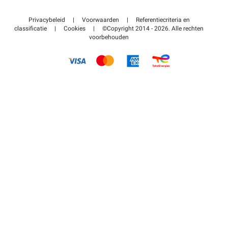
Neem contact met ons op
Toegang tot mijn partnergebied
Privacybeleid
|
Voorwaarden
|
Referentiecriteria en
Helpcentrum
classificatie
|
Cookies
|
©Copyright 2014 - 2026. Alle rechten
voorbehouden
Hoe het werkt
Betalen voor parkeren FLOW