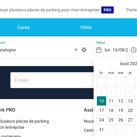
ouer plusieurs places de parking pour mon entreprise
Parte
PRO
Gares
Villes
Langue
Deven
Mo
Belgique (FR)
Accéd
ment
Début
België (NL)
Vo
In
Août 20
Deutschland (D
lu
ma
me
je
Mo
España (ES)
E-mail
Me
France (FR)
3
4
5
6
Me
10
11
12
13
International (
rk PRO
Assistance
17
18
19
20
Me
Italia (IT)
24
25
26
27
lusieurs places de parking
Nous contacter
Nederlands (NL
on entreprise
31
Centre d'aide
 partenaire