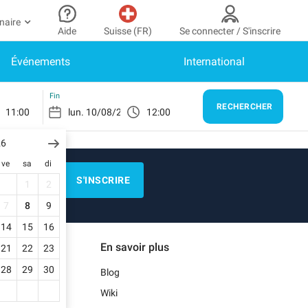
naire
Aide
Suisse (FR)
Se connecter / S'inscrire
Événements
International
ir partenaire
n Compte
Besoin d’aide ?
er à mon espace partenaire
Comment ça marche ?
SE CONNECTER
Fin
RECHERCHER
11:00
12:00
Centre d’aide
us n’avez pas encore de compte ?
scrivez-vous.
26
E)
Guide de stationnement
ve
sa
di
n profil
Nous contacter
S'INSCRIRE
1
2
s réservations
Blog
7
8
9
s informations de paiement
14
15
16
EN)
Notre application mobile
En savoir plus
21
22
23
s factures
28
29
30
Blog
)
Wiki