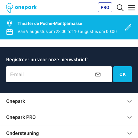
PRO
Theater de Poche-Montparnasse
Van
9 augustus
om
23:00
tot
10 augustus
om
00:00
Registreer nu voor onze nieuwsbrief:
E-mail
OK
Onepark
Klantenbeoordelingen
Onepark PRO
Verschillende parkeerplaatsen huren voor mijn bedrijf
Ondersteuning
Word partner van Onepark