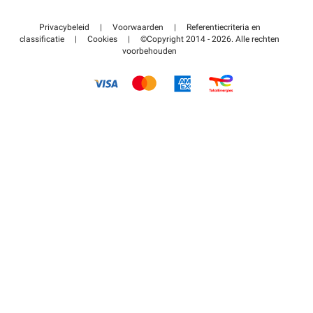
Neem contact met ons op
Toegang tot mijn partnergebied
Privacybeleid
|
Voorwaarden
|
Referentiecriteria en
Helpcentrum
classificatie
|
Cookies
|
©Copyright 2014 - 2026. Alle rechten
voorbehouden
Hoe het werkt
Betalen voor parkeren FLOW