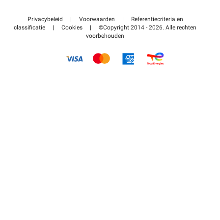
Neem contact met ons op
Toegang tot mijn partnergebied
Privacybeleid
|
Voorwaarden
|
Referentiecriteria en
Helpcentrum
classificatie
|
Cookies
|
©Copyright 2014 - 2026. Alle rechten
voorbehouden
Hoe het werkt
Betalen voor parkeren FLOW