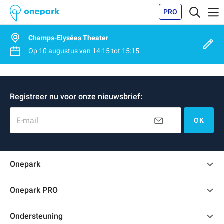
PRO
Champs-Elysées Theater
Op
10 augustus
van
14:15
tot
15:15
Registreer nu voor onze nieuwsbrief:
E-mail
OK
Onepark
Klantenbeoordelingen
Onepark PRO
Verschillende parkeerplaatsen huren voor mijn bedrijf
Ondersteuning
Word partner van Onepark