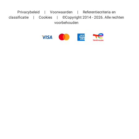
Neem contact met ons op
Toegang tot mijn partnergebied
Privacybeleid
|
Voorwaarden
|
Referentiecriteria en
Helpcentrum
classificatie
|
Cookies
|
©Copyright 2014 - 2026. Alle rechten
voorbehouden
Hoe het werkt
Betalen voor parkeren FLOW