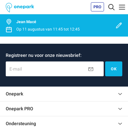
PRO
Jean Macé
Op
11 augustus
van
11:45
tot
12:45
Registreer nu voor onze nieuwsbrief:
E-mail
OK
Onepark
Klantenbeoordelingen
Onepark PRO
Verschillende parkeerplaatsen huren voor mijn bedrijf
Ondersteuning
Word partner van Onepark