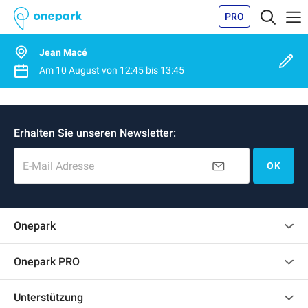
PRO
Jean Macé
Am
10 August
von
12:45
bis
13:45
Erhalten Sie unseren Newsletter:
E-Mail Adresse
OK
Onepark
Kundenbewertungen
Onepark PRO
Impressum
Mehrere Parkplätze für mein Unternehmen mieten
Unterstützung
Werden Sie unser Partner