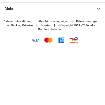
Kontaktieren Sie uns
Auf meinen Partnerbereich zugreifen
Mehr
Hilfezentrum
Blog
Wie funktioniert es
Datenschutzerklärung
|
Geschäftsbedingungen
|
Referenzierungs-
und Ranking-Kriterien
|
Cookies
|
©Copyright 2014 - 2026. Alle
Bezahlen Sie Ihren Parkplatz FLOW
Rechte vorbehalten