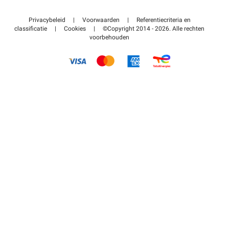
Neem contact met ons op
Toegang tot mijn partnergebied
Privacybeleid
|
Voorwaarden
|
Referentiecriteria en
Helpcentrum
classificatie
|
Cookies
|
©Copyright 2014 - 2026. Alle rechten
voorbehouden
Hoe het werkt
Betalen voor parkeren FLOW