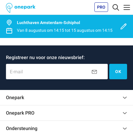
PRO
Luchthaven Amsterdam-Schiphol
Van
8 augustus
om
14:15
tot
15 augustus
om
14:15
Registreer nu voor onze nieuwsbrief:
E-mail
OK
Onepark
Klantenbeoordelingen
Onepark PRO
Verschillende parkeerplaatsen huren voor mijn bedrijf
Ondersteuning
Word partner van Onepark