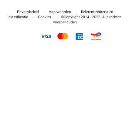
Neem contact met ons op
Toegang tot mijn partnergebied
Privacybeleid
|
Voorwaarden
|
Referentiecriteria en
Helpcentrum
classificatie
|
Cookies
|
©Copyright 2014 - 2026. Alle rechten
voorbehouden
Hoe het werkt
Betalen voor parkeren FLOW