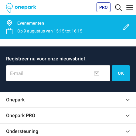
PRO
Evenementen
Op
9 augustus
van
15:15
tot
16:15
Registreer nu voor onze nieuwsbrief:
E-mail
OK
Onepark
Klantenbeoordelingen
Onepark PRO
Verschillende parkeerplaatsen huren voor mijn bedrijf
Ondersteuning
Word partner van Onepark