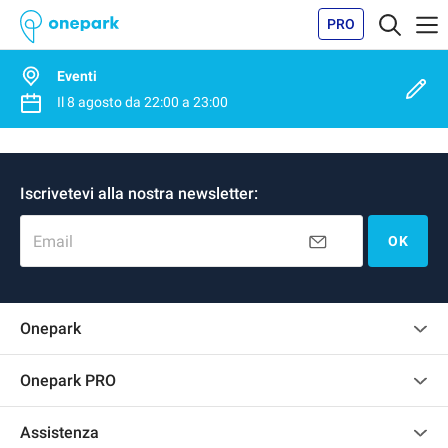
PRO
Eventi
Il
8 agosto
da
22:00
a
23:00
Iscrivetevi alla nostra newsletter:
Email
OK
Onepark
Regolamento recensioni
Onepark PRO
Affittare più posti auto per la mia azienda
Assistenza
Diventa un nostro partner