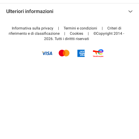
Contattaci
Accedi all'area partner
Ulteriori informazioni
Centro d'aiuto
Blog
Come funziona
Informativa sulla privacy
|
Termini e condizioni
|
Criteri di
riferimento e di classificazione
|
Cookies
|
©Copyright 2014 -
Pagare per il parcheggio FLOW
2026. Tutti i dirittti riservati