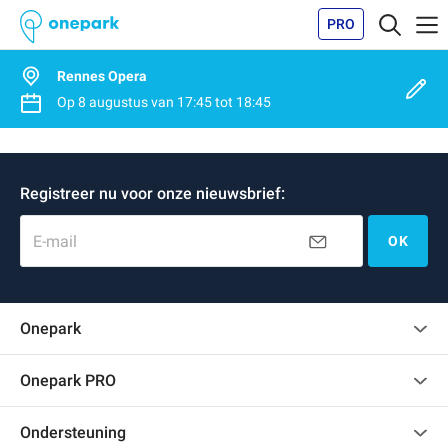
PRO
Rennes Opera
Op
8 augustus
van
17:45
tot
18:45
Registreer nu voor onze nieuwsbrief:
E-mail
OK
Onepark
Klantenbeoordelingen
Onepark PRO
Verschillende parkeerplaatsen huren voor mijn bedrijf
Ondersteuning
Word partner van Onepark