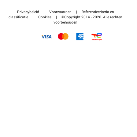
Neem contact met ons op
Toegang tot mijn partnergebied
Privacybeleid
|
Voorwaarden
|
Referentiecriteria en
Helpcentrum
classificatie
|
Cookies
|
©Copyright 2014 - 2026. Alle rechten
voorbehouden
Hoe het werkt
Betalen voor parkeren FLOW